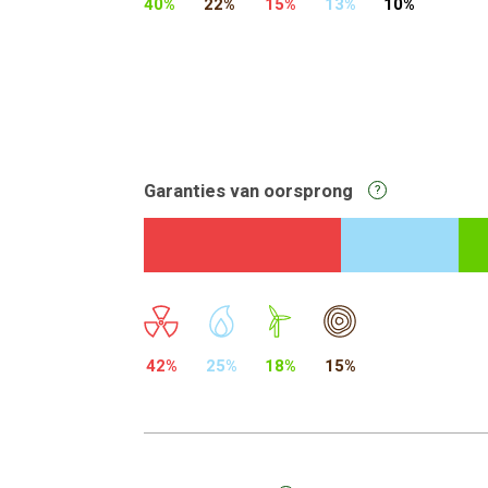
40%
22%
15%
13%
10%
Garanties van oorsprong
?
42%
25%
18%
15%