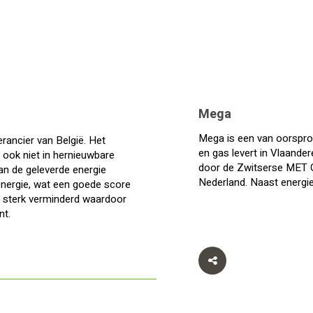
Mega
Mega is een van oorsprong
erancier van België. Het
en gas levert in Vlaande
rt ook niet in hernieuwbare
door de Zwitserse MET G
an de geleverde energie
Nederland. Naast energi
energie, wat een goede score
en sterk verminderd waardoor
nt.