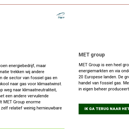
MET group
MET Group is een heel grot
roen energiebedrijf, maar
energiemarkten en via ond
atie trekken wij andere
20 Europese landen. De gro
in de sector van fossiel gas en
handel van fossiel gas. M
kool naar gas voor klimaatwinst.
in eigen beheer produceert
p weg naar klimaatneutraliteit,
et een andere vervuilende
elt MET Group enorme
 zelf relatief weinig hernieuwbare
IK GA TERUG NAAR H