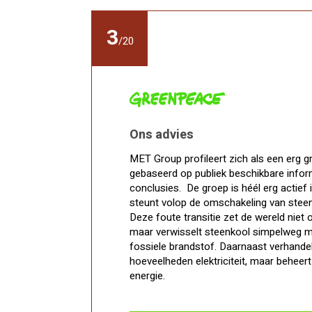
3
/
20
Ons advies
MET Group profileert zich als een erg g
gebaseerd op publiek beschikbare inform
conclusies. De groep is héél erg actief 
steunt volop de omschakeling van steen
Deze foute transitie zet de wereld niet o
maar verwisselt steenkool simpelweg m
fossiele brandstof. Daarnaast verhand
hoeveelheden elektriciteit, maar beheert
energie.