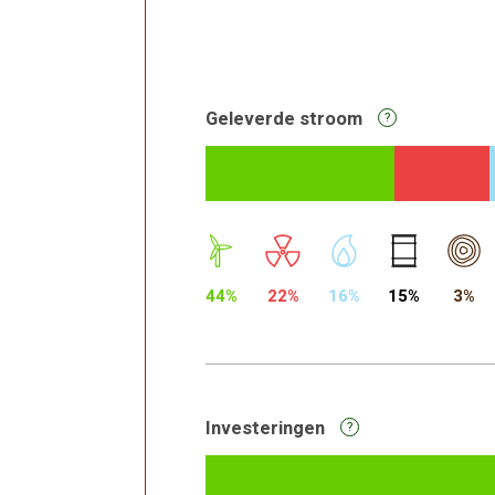
Geleverde stroom
?
44%
22%
16%
15%
3%
Investeringen
?