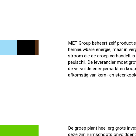
MET Group beheert zelf productie
hernieuwbare energie, maar in ver
stroom die de groep verhandelt is
peulschil. De leverancier moet g
de vervuilde energiemarkt en koo
afkomstig van kern- en steenkoolc
De groep plant heel erg grote inv
deze zijn ruimschoots onvoldoen