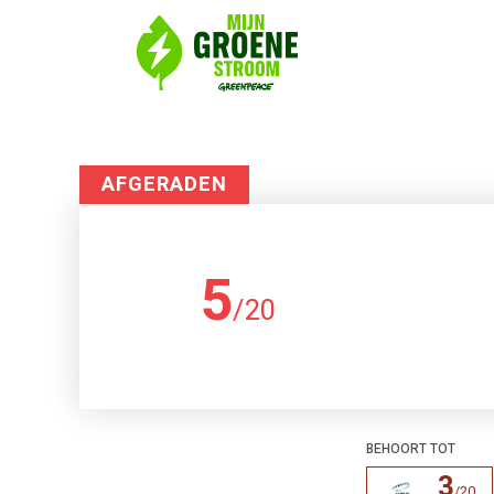
AFGERADEN
5
/
20
BEHOORT TOT
3
/
20