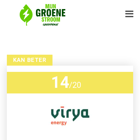
KAN BETER
14
/
20